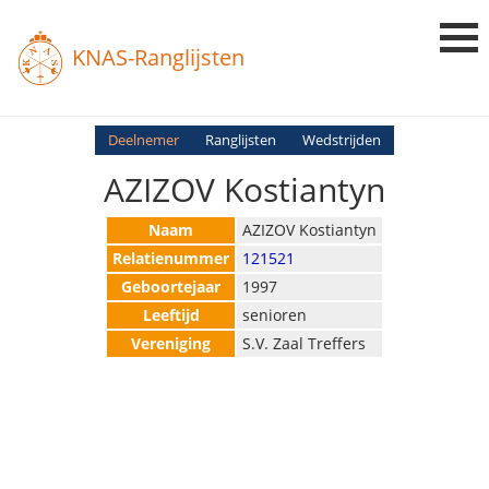
KNAS-Ranglijsten
Login
Deelnemer
Ranglijsten
Wedstrijden
AZIZOV Kostiantyn
Ranglijsten
Uitslagen
Naam
AZIZOV Kostiantyn
Relatienummer
121521
Uitleg en Vragen
Geboortejaar
1997
Leeftijd
senioren
Vereniging
S.V. Zaal Treffers