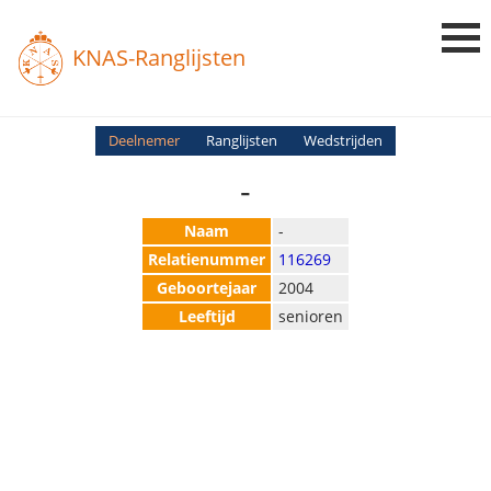
KNAS-Ranglijsten
Login
Deelnemer
Ranglijsten
Wedstrijden
-
Ranglijsten
Uitslagen
Naam
-
Relatienummer
116269
Uitleg en Vragen
Geboortejaar
2004
Leeftijd
senioren