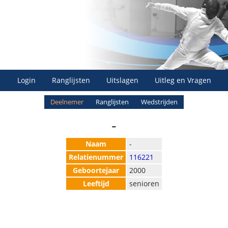
Login
Ranglijsten
Uitslagen
Uitleg en Vragen
Deelnemer
Ranglijsten
Wedstrijden
-
Naam
-
Relatienummer
116221
Geboortejaar
2000
Leeftijd
senioren