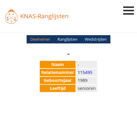
KNAS-Ranglijsten
Login
Deelnemer
Ranglijsten
Wedstrijden
-
Ranglijsten
Uitslagen
Naam
-
Relatienummer
115495
Uitleg en Vragen
Geboortejaar
1989
Leeftijd
senioren