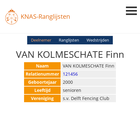
KNAS-Ranglijsten
Login
Deelnemer
Ranglijsten
Wedstrijden
VAN KOLMESCHATE Finn
Ranglijsten
Uitslagen
Naam
VAN KOLMESCHATE Finn
Relatienummer
121456
Uitleg en Vragen
Geboortejaar
2000
Leeftijd
senioren
Vereniging
s.v. Delft Fencing Club