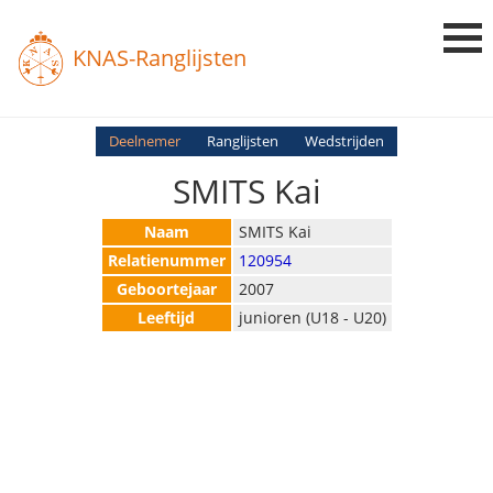
KNAS-Ranglijsten
Login
Deelnemer
Ranglijsten
Wedstrijden
SMITS Kai
Ranglijsten
Uitslagen
Naam
SMITS Kai
Relatienummer
120954
Uitleg en Vragen
Geboortejaar
2007
Leeftijd
junioren (U18 - U20)