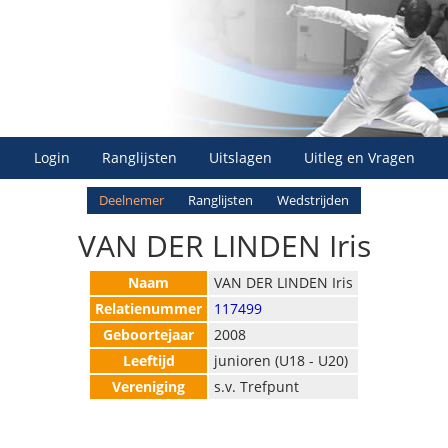
Login
Ranglijsten
Uitslagen
Uitleg en Vragen
Deelnemer
Ranglijsten
Wedstrijden
VAN DER LINDEN Iris
Naam
VAN DER LINDEN Iris
Relatienummer
117499
Geboortejaar
2008
Leeftijd
junioren (U18 - U20)
Vereniging
s.v. Trefpunt