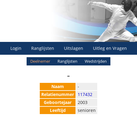
Login
Ranglijsten
Uitslagen
Uitleg en Vragen
Deelnemer
Ranglijsten
Wedstrijden
-
Naam
-
Relatienummer
117432
Geboortejaar
2003
Leeftijd
senioren