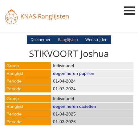
KNAS-Ranglijsten
Login
Deelnemer
Ranglijsten
Wedstrijden
STIKVOORT Joshua
Ranglijsten
Uitslagen
Individueel
degen heren pupillen
Uitleg en Vragen
01-04-2024
01-07-2024
Individueel
degen heren cadetten
01-04-2025
01-03-2026