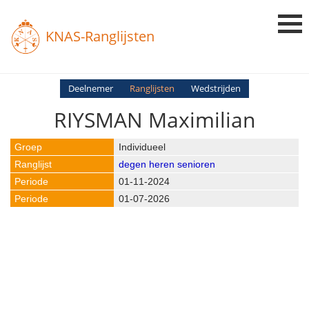
KNAS-Ranglijsten
Login
Deelnemer
Ranglijsten
Wedstrijden
RIYSMAN Maximilian
Ranglijsten
Uitslagen
Individueel
degen heren senioren
Uitleg en Vragen
01-11-2024
01-07-2026