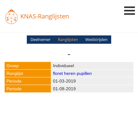
KNAS-Ranglijsten
Login
Deelnemer
Ranglijsten
Wedstrijden
-
Ranglijsten
Uitslagen
Individueel
floret heren pupillen
Uitleg en Vragen
01-03-2019
01-08-2019