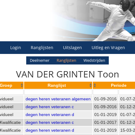
Login
Ranglijsten
Uitslagen
Uitleg en Vragen
Deelnemer
Ranglijsten
Wedstrijden
VAN DER GRINTEN Toon
Groep
Ranglijst
Periode
ividueel
degen heren veteranen algemeen
01-09-2016
01-07-
ividueel
degen heren veteranen c
01-09-2016
01-12-
ividueel
degen heren veteranen d
01-01-2019
01-07-
Kwalificatie
degen heren veteranen c
01-01-2017
01-12-
Kwalificatie
degen heren veteranen d
01-01-2019
15-03-