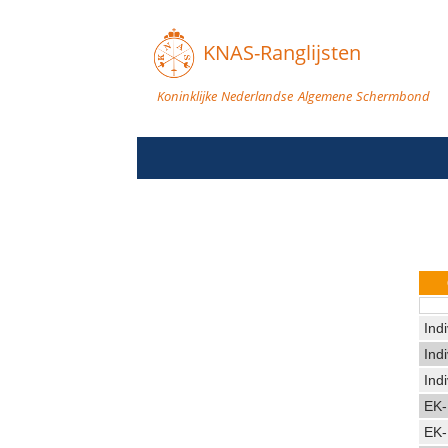
KNAS-Ranglijsten
Koninklijke Nederlandse Algemene Schermbond
Ind
Ind
Ind
EK-
EK-