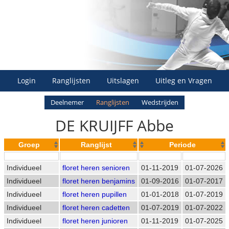
Login
Ranglijsten
Uitslagen
Uitleg en Vragen
Deelnemer
Ranglijsten
Wedstrijden
DE KRUIJFF Abbe
Groep
Ranglijst
Periode
Individueel
floret heren senioren
01-11-2019
01-07-2026
Individueel
floret heren benjamins
01-09-2016
01-07-2017
Individueel
floret heren pupillen
01-01-2018
01-07-2019
Individueel
floret heren cadetten
01-07-2019
01-07-2022
Individueel
floret heren junioren
01-11-2019
01-07-2025