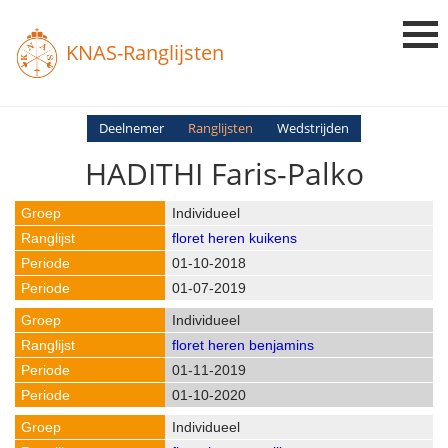
KNAS-Ranglijsten
Login
Deelnemer
Ranglijsten
Wedstrijden
HADITHI Faris-Palko
Ranglijsten
Uitslagen
Individueel
floret heren kuikens
Uitleg en Vragen
01-10-2018
01-07-2019
Individueel
floret heren benjamins
01-11-2019
01-10-2020
Individueel