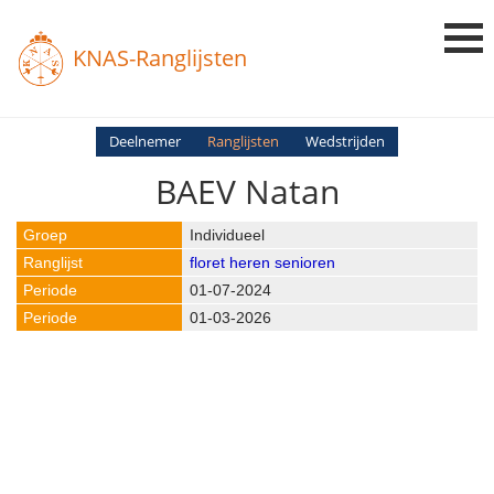
KNAS-Ranglijsten
Login
Deelnemer
Ranglijsten
Wedstrijden
BAEV Natan
Ranglijsten
Uitslagen
Individueel
floret heren senioren
Uitleg en Vragen
01-07-2024
01-03-2026