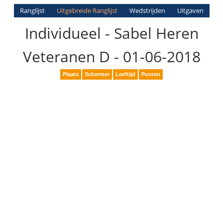
Ranglijst
Uitgebreide Ranglijst
Wedstrijden
Uitgaven
Individueel - Sabel Heren
Veteranen D - 01-06-2018
Plaats
Schermer
Leeftijd
Punten