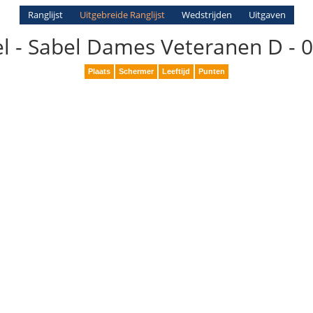
Ranglijst
Uitgebreide Ranglijst
Wedstrijden
Uitgaven
el - Sabel Dames Veteranen D - 
Plaats
Schermer
Leeftijd
Punten