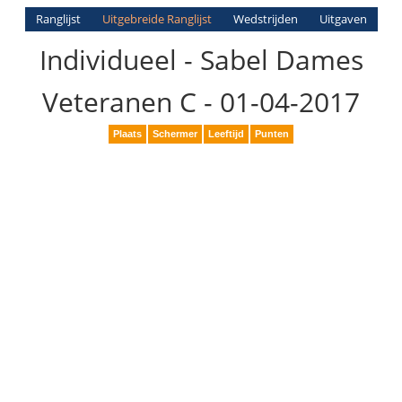
Ranglijst
Uitgebreide Ranglijst
Wedstrijden
Uitgaven
Individueel - Sabel Dames
Veteranen C - 01-04-2017
Plaats
Schermer
Leeftijd
Punten